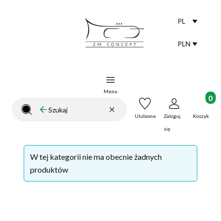
PL
Selected lang
polski
PLN
Selected curr
Menu
Produkt
Wyczyść
Szukaj
Zamknij wyszukiwarkę
Ulubione
Zaloguj
Koszyk
się
Lista produktów
W tej kategorii nie ma obecnie żadnych
produktów