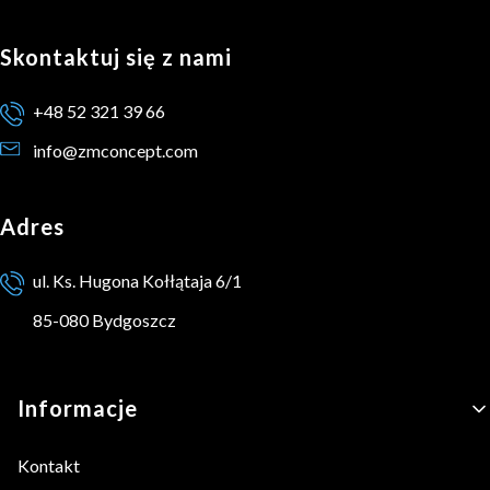
Skontaktuj się z nami
+48 52 321 39 66
info@zmconcept.com
Adres
ul. Ks. Hugona Kołłątaja 6/1
85-080 Bydgoszcz
Linki w stopce
Informacje
Kontakt