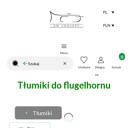
PL
Selected lang
polski
PLN
Selected curr
Menu
Produkt
Wyczyść
Szukaj
Zamknij wyszukiwarkę
Ulubione
Zaloguj
Koszyk
się
Tłumiki do flugelhornu
Tłumiki