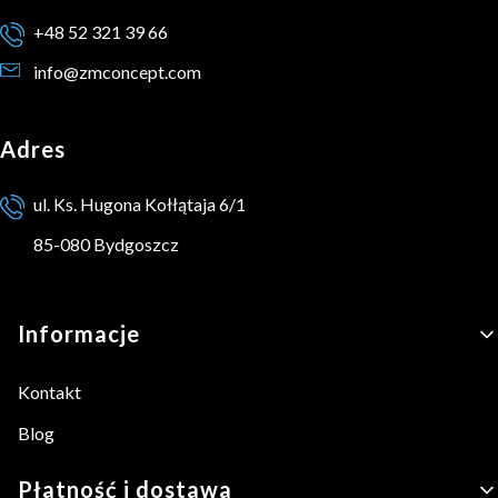
+48 52 321 39 66
info@zmconcept.com
Adres
ul. Ks. Hugona Kołłątaja 6/1
85-080 Bydgoszcz
Linki w stopce
Informacje
Kontakt
Blog
Płatność i dostawa