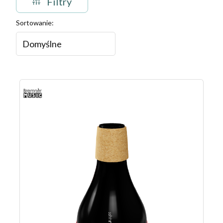
Filtry
Lista produktów
Sortowanie:
Domyślne