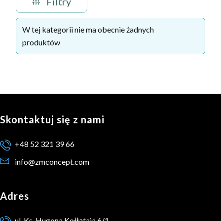
Filtry
Lista produktów
W tej kategorii nie ma obecnie żadnych
produktów
Skontaktuj się z nami
+48 52 321 39 66
info@zmconcept.com
Adres
ul. Ks. Hugona Kołłątaja 6/1