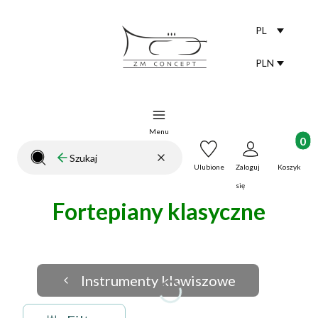
PL
Selected lang
polski
PLN
Selected curr
Menu
Produkt
Wyczyść
Szukaj
Zamknij wyszukiwarkę
Ulubione
Zaloguj
Koszyk
się
Fortepiany klasyczne
Instrumenty klawiszowe