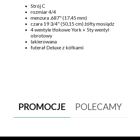
Strój C
rozmiar 4/4
menzura .687" (17,45 mm)
czara 19 3/4" (50,15 cm) żółty mosiądz
4 wentyle tłokowe York + 5ty wentyl
obrotowy
lakierowana
futerał Deluxe z kółkami
PROMOCJE
POLECAMY