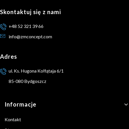
Skontaktuj się z nami
+48 52 321 39 66
info@zmconcept.com
Adres
ul. Ks. Hugona Kołłątaja 6/1
85-080 Bydgoszcz
Linki w stopce
Informacje
Kontakt