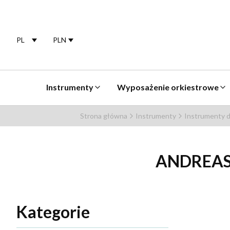
PL
PLN
Selected language:
polski
Selected currency:
Instrumenty
Wyposażenie orkiestrowe
Strona główna
Instrumenty
Instrumenty d
ANDREAS
Kategorie