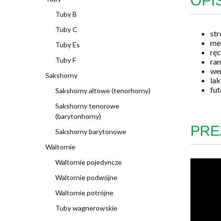
OPI
Tuby B
Tuby C
str
me
Tuby Es
rę
Tuby F
ran
wen
Sakshorny
la
fut
Sakshorny altowe (tenorhorny)
Sakshorny tenorowe
(barytonhorny)
PRE
Sakshorny barytonowe
Waltornie
Waltornie pojedyncze
Waltornie podwójne
Waltornie potrójne
Tuby wagnerowskie