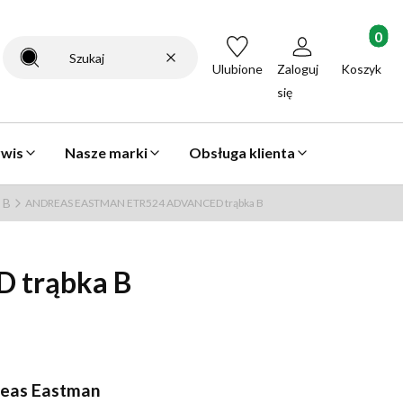
Produkty 
Wyczyść
Szukaj
Ulubione
Zaloguj
Koszyk
się
rwis
Nasze marki
Obsługa klienta
 B
ANDREAS EASTMAN ETR524 ADVANCED trąbka B
trąbka B
eas Eastman