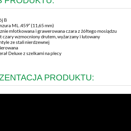
S PRODUKTU:
ój B
nzura ML .459” (11,65 mm)
cznie młotkowana i grawerowana czara z żółtego mosiądzu
t czary wzmocniony drutem, wyżarzany i lutowany
tyle ze stali nierdzewnej
kierowana
erał Deluxe z szelkami na plecy
ZENTACJA PRODUKTU: