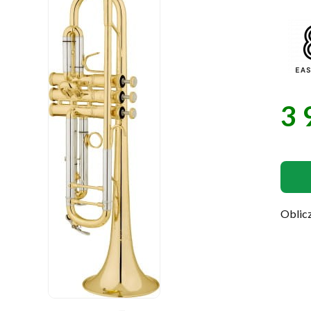
3 
Cen
Oblicz