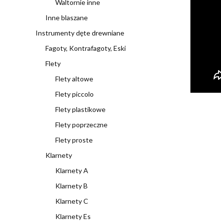
Waltornie inne
Inne blaszane
Instrumenty dęte drewniane
Fagoty, Kontrafagoty, Eski
Flety
Flety altowe
Flety piccolo
Flety plastikowe
Flety poprzeczne
Flety proste
Klarnety
Klarnety A
Klarnety B
Klarnety C
Klarnety Es