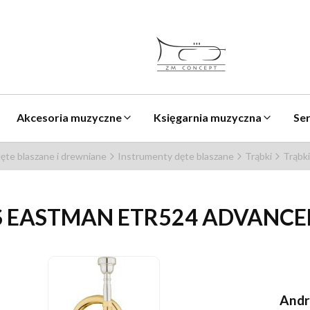
Akcesoria muzyczne
Księgarnia muzyczna
Se
ęte blaszane i drewniane
Instrumenty dęte blaszane
Trąbki
Trąbki
 EASTMAN ETR524 ADVANCED 
Andr