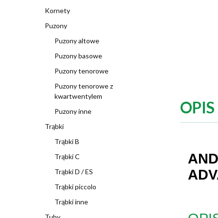
Kornety
Puzony
Puzony altowe
Puzony basowe
Puzony tenorowe
Puzony tenorowe z
kwartwentylem
OPIS
Puzony inne
Trąbki
Trąbki B
AND
Trąbki C
ADVA
Trąbki D / ES
Trąbki piccolo
Trąbki inne
Tuby