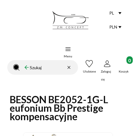
PL
Selected lang
polski
PLN
Selected curr
Menu
Produkt
Wyczyść
Szukaj
Zamknij wyszukiwarkę
Ulubione
Zaloguj
Koszyk
się
BESSON BE2052-1G-L
eufonium Bb Prestige
kompensacyjne