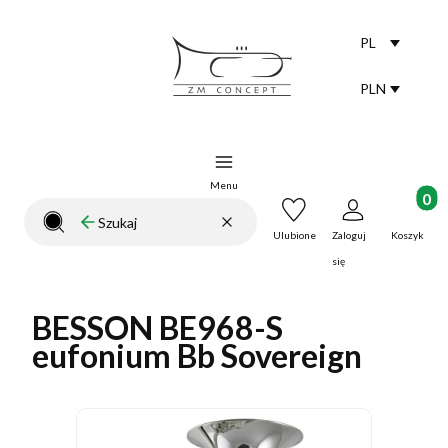
PL
Selected lang
polski
PLN
Selected curr
Menu
Produkt
Wyczyść
Szukaj
Zamknij wyszukiwarkę
Ulubione
Zaloguj
Koszyk
się
BESSON BE968-S
eufonium Bb Sovereign