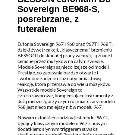
Sovereign BE968-S,
posrebrzane, z
futerałem
Eufonia Sovereign 967 i 968 oraz 967T i 968T,
dzięki żywej reakcji, „klasycznemu” brzmieniu
BESSON i doskonałej pracy wentyli, są znane i
cenione przez muzyków na całym świecie.
Modele Sovereign są nieco lżejsze od modeli
Prestige, co zapewnia bardzo otwarte i
swobodne zadęcie oraz natychmiastową
reakcję, która przemawia do wielu muzyków.
Wszystkie modele Sovereign to
czterozaworowe, kompensujące instrumenty z
dużą menzurą, przy czym rozmiar czary modelu
968 jest nieco mniejszy niż w modelu 967.
Nowym członkiem rodziny jest model 967T,
będący klasycznym modelem 967 z nowym
dodatkiem: słynnym triggerem suwaka
stroikowego z eufonii Prestige, który zapewnia