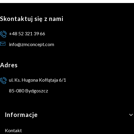
Skontaktuj się z nami
+48 52 321 39 66
info@zmconcept.com
Adres
ul. Ks. Hugona Kołłątaja 6/1
85-080 Bydgoszcz
Linki w stopce
Informacje
Kontakt