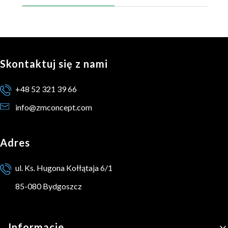
Skontaktuj się z nami
+48 52 321 39 66
info@zmconcept.com
Adres
ul. Ks. Hugona Kołłątaja 6/1
85-080 Bydgoszcz
Linki w stopce
Informacje