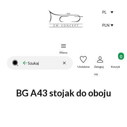
PL
Selected lang
polski
PLN
Selected curr
Menu
Produkt
Wyczyść
Szukaj
Zamknij wyszukiwarkę
Ulubione
Zaloguj
Koszyk
się
BG A43 stojak do oboju