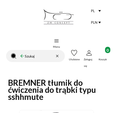
PL
Selected lang
polski
PLN
Selected curr
Menu
Produkt
Wyczyść
Szukaj
Zamknij wyszukiwarkę
Ulubione
Zaloguj
Koszyk
się
BREMNER tłumik do
ćwiczenia do trąbki typu
sshhmute