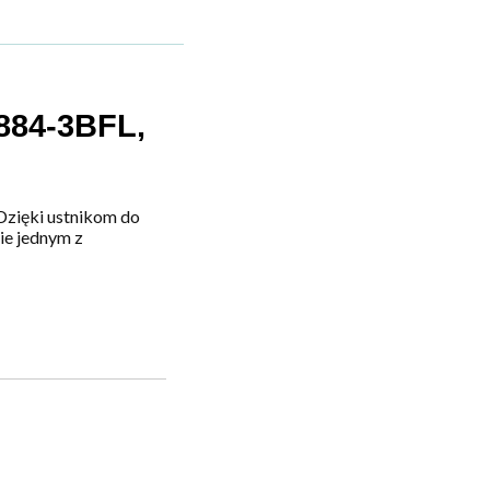
884-3BFL,
Dzięki ustnikom do
ie jednym z