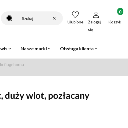
Produkty 
Wyczyść
Szukaj
Ulubione
Zaloguj
Koszyk
się
rwis
Nasze marki
Obsługa klienta
do flugehornu
 duży wlot, pozłacany