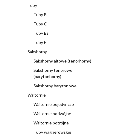
Tuby
Tuby B
Tuby C
Tuby Es
Tuby F
Sakshorny
Sakshorny altowe (tenorhorny)
Sakshorny tenorowe
(barytonhorny)
Sakshorny barytonowe
Waltornie
Waltornie pojedyncze
Waltornie podwójne
Waltornie potrójne
Tuby wagnerowskie