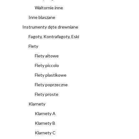
Waltornie inne
Inne blaszane
Instrumenty dęte drewniane
Fagoty, Kontrafagoty, Eski
Flety
Flety altowe
Flety piccolo
Flety plastikowe
Flety poprzeczne
Flety proste
Klarnety
Klarnety A
Klarnety B
Klarnety C