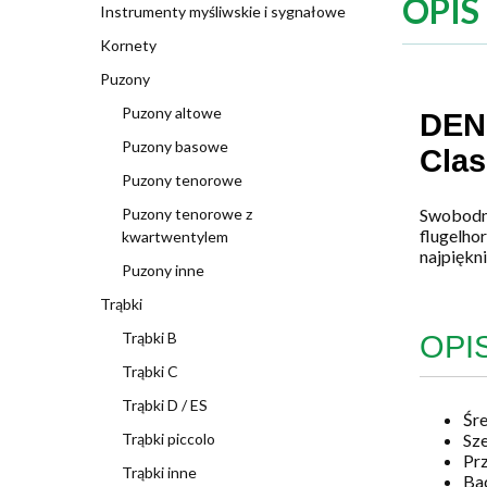
OPIS
Instrumenty myśliwskie i sygnałowe
Kornety
Puzony
Puzony altowe
DENI
Puzony basowe
Clas
Puzony tenorowe
Puzony tenorowe z
Swobodny
flugelho
kwartwentylem
najpiękn
Puzony inne
Trąbki
Trąbki B
OPI
Trąbki C
Trąbki D / ES
Śre
Sze
Trąbki piccolo
Prz
Trąbki inne
Bac