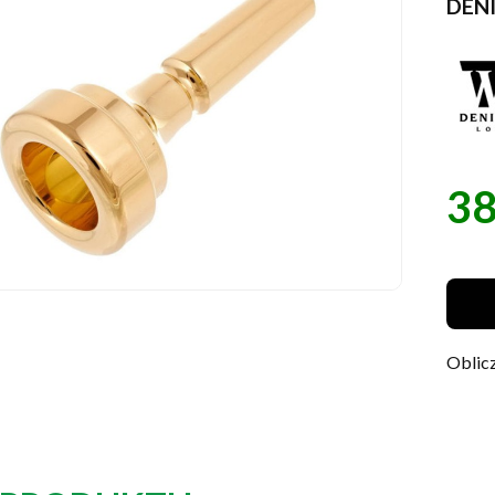
DEN
38
Cen
Oblicz