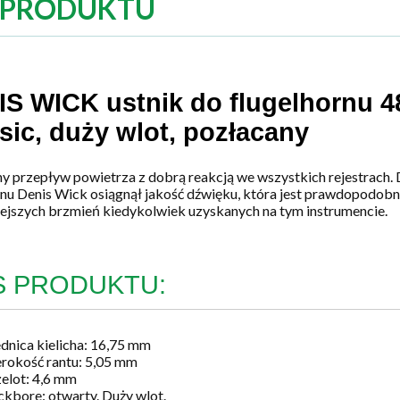
 PRODUKTU
S WICK ustnik do flugelhornu 4
sic, duży wlot, pozłacany
 przepływ powietrza z dobrą reakcją we wszystkich rejestrach. 
rnu Denis Wick osiągnął jakość dźwięku, która jest prawdopodobn
iejszych brzmień kiedykolwiek uzyskanych na tym instrumencie.
S PRODUKTU:
dnica kielicha: 16,75 mm
rokość rantu: 5,05 mm
elot: 4,6 mm
kbore: otwarty. Duży wlot.