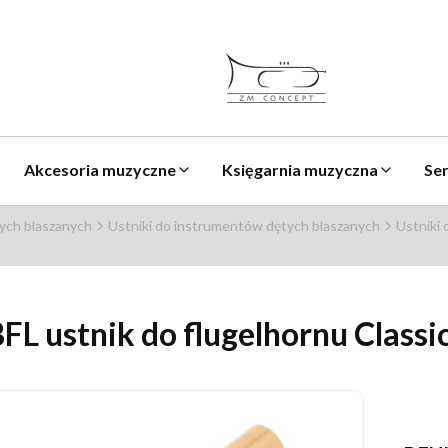
Akcesoria muzyczne
Księgarnia muzyczna
Se
ych blaszanych
Ustniki do instrumentów dętych blaszanych
Ustniki 
 ustnik do flugelhornu Classic,