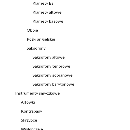
Klarnety Es
Klarnety altowe
Klarnety basowe
Oboje
Rożki angielskie
Saksofony
Saksofony altowe
Saksofony tenorowe
Saksofony sopranowe
Saksofony barytonowe
Instrumenty smyczkowe
Altówki
Kontrabasy
Skrzypce
Wiolonczele