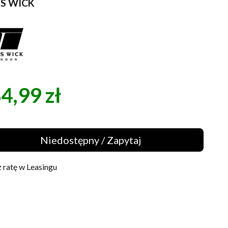
IS WICK
4,99 zł
a
Niedostępny / Zapytaj
 ratę w Leasingu