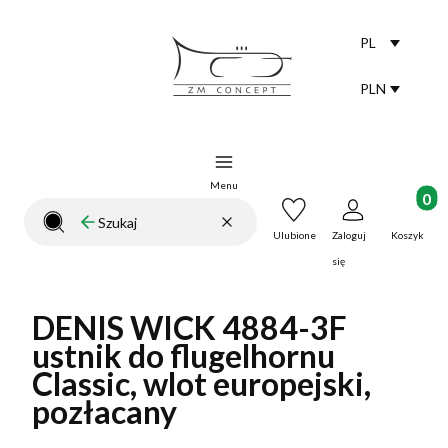
PL
Selected lang
polski
PLN
Selected curr
Menu
Produkt
Wyczyść
Szukaj
Zamknij wyszukiwarkę
Ulubione
Zaloguj
Koszyk
się
DENIS WICK 4884-3F
ustnik do flugelhornu
Classic, wlot europejski,
pozłacany