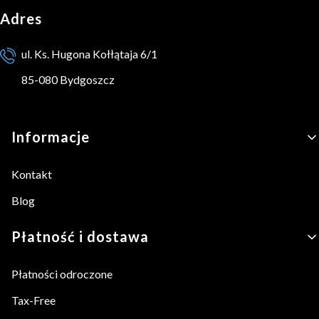
Adres
ul. Ks. Hugona Kołłątaja 6/1
85-080 Bydgoszcz
Linki w stopce
Informacje
Kontakt
Blog
Płatność i dostawa
Płatności odroczone
Tax-Free