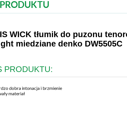
 PRODUKTU
IS WICK tłumik do puzonu teno
ight miedziane denko DW5505C
S PRODUKTU:
dzo dobra intonacja i brzmienie
ały materiał