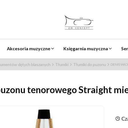
Akcesoria muzyczne
Księgarnia muzyczna
Se
trumentów dętych blaszanych
Tłumiki
Tłumiki do puzonu
DENIS WICK
puzonu tenorowego Straight m
Cz