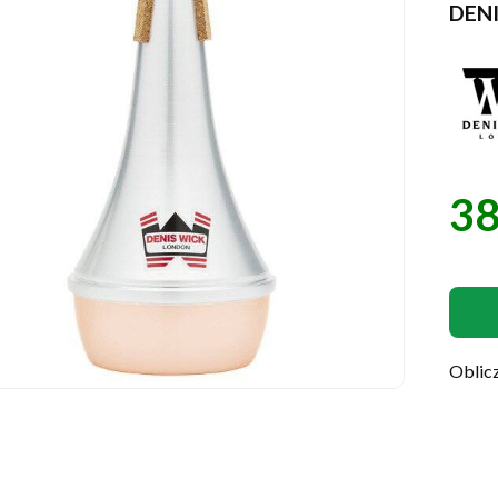
DEN
38
Cen
Oblicz