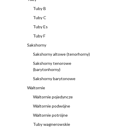
Tuby B
Tuby C
Tuby Es
Tuby F
Sakshorny
Sakshorny altowe (tenorhorny)
Sakshorny tenorowe
(barytonhorny)
Sakshorny barytonowe
Waltornie
Waltornie pojedyncze
Waltornie podwójne
Waltornie potrójne
Tuby wagnerowskie