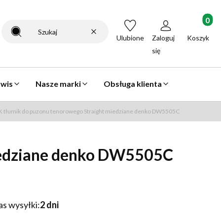
Produkty 
Wyczyść
Szukaj
Ulubione
Zaloguj
Koszyk
się
rwis
Nasze marki
Obsługa klienta
 tłumik do puzonu tenorowego Straight miedziane denko DW5505C
iedziane denko DW5505C
as wysyłki:
2 dni