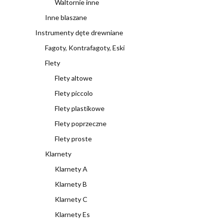
Waltornie inne
Inne blaszane
Instrumenty dęte drewniane
Fagoty, Kontrafagoty, Eski
Flety
Flety altowe
Flety piccolo
Flety plastikowe
Flety poprzeczne
Flety proste
Klarnety
Klarnety A
Klarnety B
Klarnety C
Klarnety Es