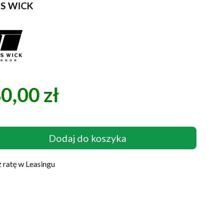
IS WICK
0,00 zł
a
Dodaj do koszyka
 ratę w Leasingu