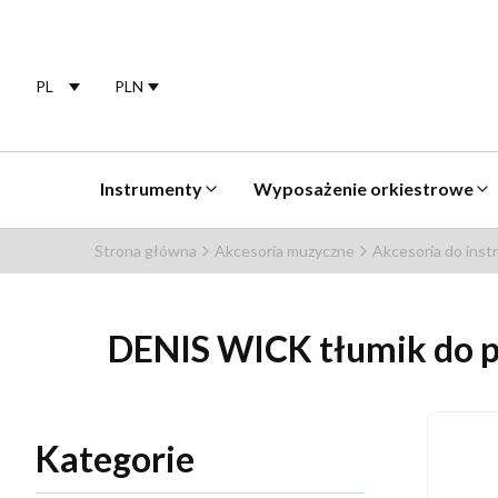
PL
PLN
Selected language:
polski
Selected currency:
Instrumenty
Wyposażenie orkiestrowe
Strona główna
Akcesoria muzyczne
Akcesoria do ins
DENIS WICK tłumik do 
Kategorie