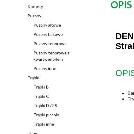
OPIS
Kornety
Puzony
Puzony altowe
DEN
Puzony basowe
Puzony tenorowe
Stra
Puzony tenorowe z
kwartwentylem
Puzony inne
OPI
Trąbki
Trąbki B
Bar
Trąbki C
Trw
Trąbki D / ES
Trąbki piccolo
Trąbki inne
Tuby