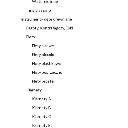
Waltornie inne
Inne blaszane
Instrumenty dęte drewniane
Fagoty, Kontrafagoty, Eski
Flety
Flety altowe
Flety piccolo
Flety plastikowe
Flety poprzeczne
Flety proste
Klarnety
Klarnety A
Klarnety B
Klarnety C
Klarnety Es