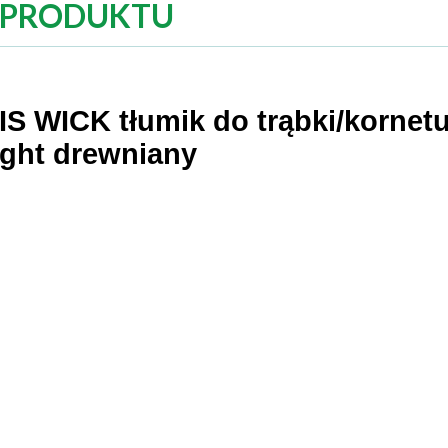
 PRODUKTU
S WICK tłumik do trąbki/kornet
ight drewniany