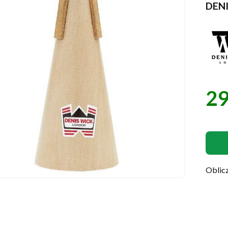
DEN
29
Cen
Oblicz