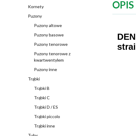
OPIS
Kornety
Puzony
Puzony altowe
DENI
Puzony basowe
Puzony tenorowe
stra
Puzony tenorowe z
kwartwentylem
Puzony inne
Trąbki
Trąbki B
Trąbki C
Trąbki D / ES
Trąbki piccolo
Trąbki inne
Tuby