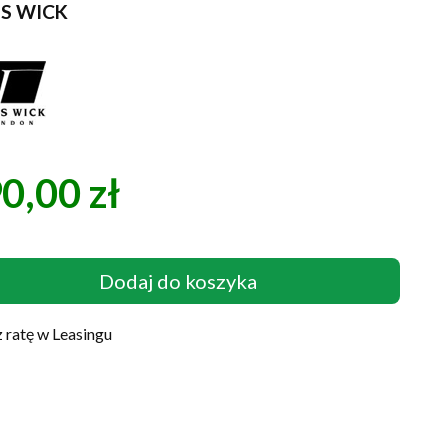
IS WICK
0,00 zł
a
Dodaj do koszyka
 ratę w Leasingu