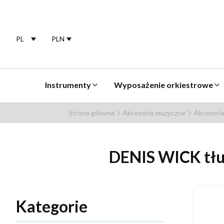
PL
PLN
Selected language:
polski
Selected currency:
Instrumenty
Wyposażenie orkiestrowe
Strona główna
Akcesoria muzyczne
Akcesoria
DENIS WICK tłu
Kategorie