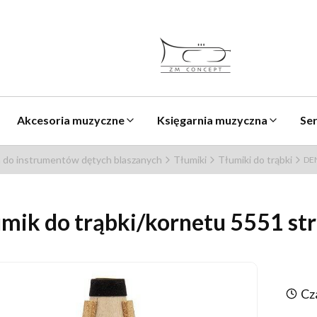
Akcesoria muzyczne
Księgarnia muzyczna
Se
 do instrumentów dętych blaszanych
Tłumiki
Tłumiki do trąbki
DEN
mik do trąbki/kornetu 5551 str
Cz