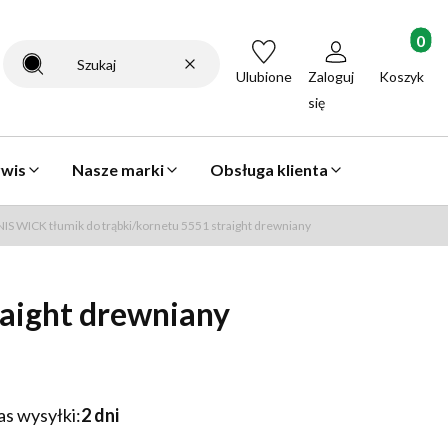
Produkty 
Wyczyść
Szukaj
Ulubione
Zaloguj
Koszyk
się
rwis
Nasze marki
Obsługa klienta
IS WICK tłumik do trąbki/kornetu 5551 straight drewniany
aight drewniany
as wysyłki:
2 dni