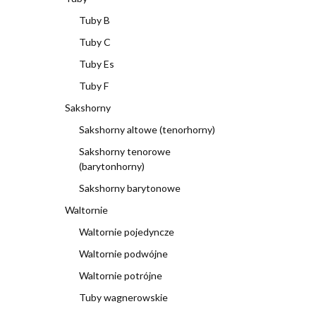
Tuby B
Tuby C
Tuby Es
Tuby F
Sakshorny
Sakshorny altowe (tenorhorny)
Sakshorny tenorowe
(barytonhorny)
Sakshorny barytonowe
Waltornie
Waltornie pojedyncze
Waltornie podwójne
Waltornie potrójne
Tuby wagnerowskie