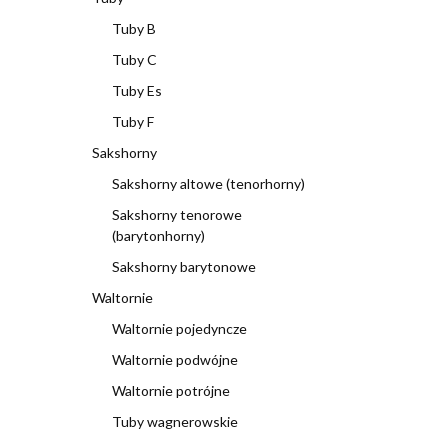
Tuby B
Tuby C
Tuby Es
Tuby F
Sakshorny
Sakshorny altowe (tenorhorny)
Sakshorny tenorowe
(barytonhorny)
Sakshorny barytonowe
Waltornie
Waltornie pojedyncze
Waltornie podwójne
Waltornie potrójne
Tuby wagnerowskie