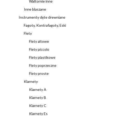
Waltornie inne
Inne blaszane
Instrumenty dęte drewniane
Fagoty, Kontrafagoty, Eski
Flety
Flety altowe
Flety piccolo
Flety plastikowe
Flety poprzeczne
Flety proste
Klarnety
Klarnety A
Klarnety B
Klarnety C
Klarnety Es