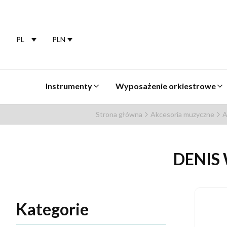
PL
PLN
Selected language:
polski
Selected currency:
Instrumenty
Wyposażenie orkiestrowe
Strona główna
Akcesoria muzyczne
A
DENIS 
Kategorie