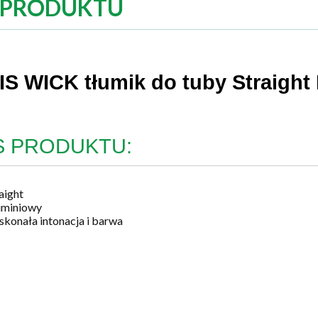
 PRODUKTU
S WICK tłumik do tuby Straigh
S PRODUKTU:
aight
uminiowy
konała intonacja i barwa