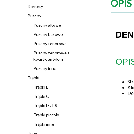
OPIS
Kornety
Puzony
Puzony altowe
DENI
Puzony basowe
Puzony tenorowe
Puzony tenorowe z
kwartwentylem
OPI
Puzony inne
Trąbki
Str
Al
Trąbki B
Dos
Trąbki C
Trąbki D / ES
Trąbki piccolo
Trąbki inne
Tuby