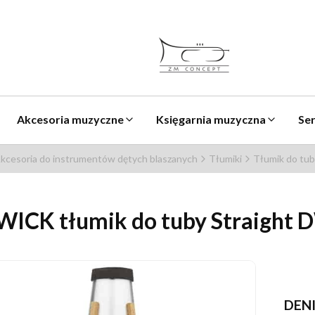
Akcesoria muzyczne
Księgarnia muzyczna
Se
kcesoria do instrumentów dętych blaszanych
Tłumiki
Tłumik do tub
WICK tłumik do tuby Straight
DEN