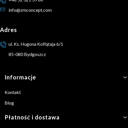
info@zmconcept.com
Adres
ul. Ks. Hugona Kołłątaja 6/1
85-080 Bydgoszcz
Linki w stopce
Informacje
Kontakt
Blog
Płatność i dostawa