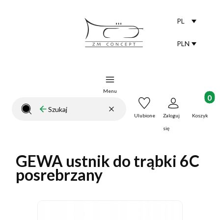
PL
Selected lang
polski
PLN
Selected curr
Menu
Produkt
Wyczyść
Szukaj
Zamknij wyszukiwarkę
Ulubione
Zaloguj
Koszyk
się
GEWA ustnik do trąbki 6C
posrebrzany