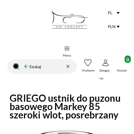
PL
Selected lang
polski
PLN
Selected curr
Menu
Produkt
Wyczyść
Szukaj
Zamknij wyszukiwarkę
Ulubione
Zaloguj
Koszyk
się
GRIEGO ustnik do puzonu
basowego Markey 85
szeroki wlot, posrebrzany