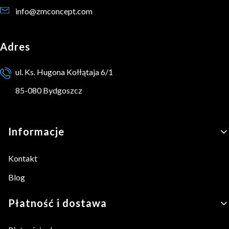
info@zmconcept.com
Adres
ul. Ks. Hugona Kołłątaja 6/1
85-080 Bydgoszcz
Linki w stopce
Informacje
Kontakt
Blog
Płatność i dostawa