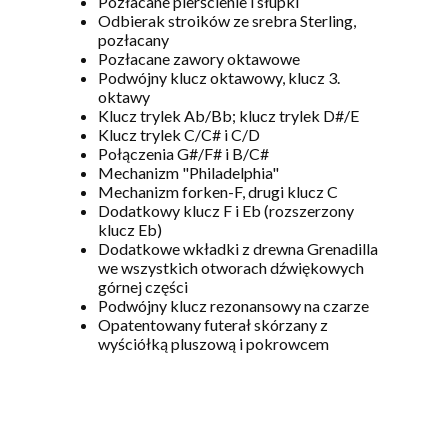
Pozłacane pierścienie i słupki
Odbierak stroików ze srebra Sterling,
pozłacany
Pozłacane zawory oktawowe
Podwójny klucz oktawowy, klucz 3.
oktawy
Klucz trylek Ab/Bb; klucz trylek D#/E
Klucz trylek C/C# i C/D
Połączenia G#/F# i B/C#
Mechanizm "Philadelphia"
Mechanizm forken-F, drugi klucz C
Dodatkowy klucz F i Eb (rozszerzony
klucz Eb)
Dodatkowe wkładki z drewna Grenadilla
we wszystkich otworach dźwiękowych
górnej części
Podwójny klucz rezonansowy na czarze
Opatentowany futerał skórzany z
wyściółką pluszową i pokrowcem