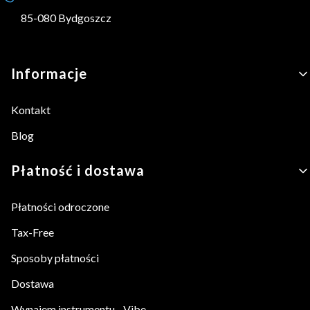
85-080 Bydgoszcz
Linki w stopce
Informacje
Kontakt
Blog
Płatność i dostawa
Płatności odroczone
Tax-Free
Sposoby płatności
Dostawa
Wynajem instrumentu - Vibe