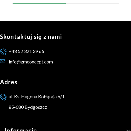
Skontaktuj się z nami
+48 52 321 39 66
info@zmconcept.com
Adres
ul. Ks. Hugona Kołłątaja 6/1
85-080 Bydgoszcz
Linki w stopce
Informacje