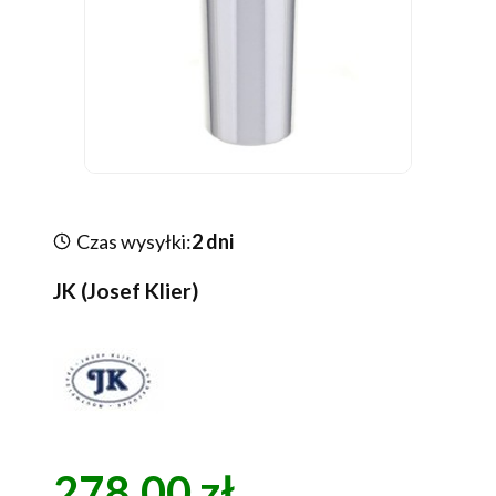
Czas wysyłki:
2 dni
JK (Josef Klier)
278,00 zł
Cena