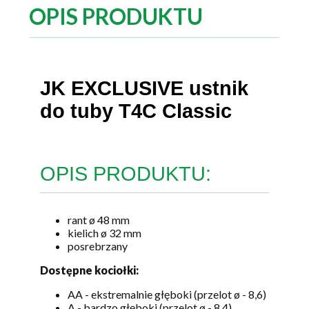
OPIS PRODUKTU
JK EXCLUSIVE ustnik
do tuby T4C Classic
OPIS PRODUKTU:
rant ø 48 mm
kielich ø 32 mm
posrebrzany
Dostępne kociołki:
AA - ekstremalnie głęboki (przelot ø - 8,6)
A - bardzo głęboki (przelot ø - 8,4)