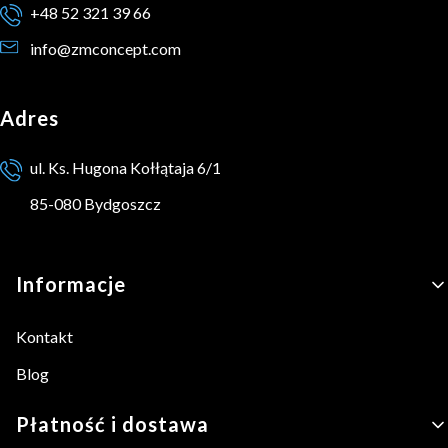
+48 52 321 39 66
info@zmconcept.com
Adres
ul. Ks. Hugona Kołłątaja 6/1
85-080 Bydgoszcz
Linki w stopce
Informacje
Kontakt
Blog
Płatność i dostawa