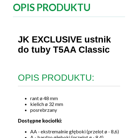
OPIS PRODUKTU
JK EXCLUSIVE ustnik
do tuby T5AA Classic
OPIS PRODUKTU:
rant ø 48 mm
kielich ø 32 mm
posrebrzany
Dostępne kociołki:
AA - ekstremalnie głęboki (przelot ø - 8,6)
A - bardzo głęboki (przelot ø - 8,4)