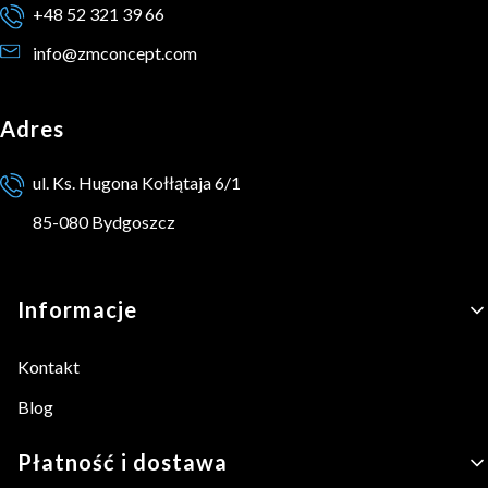
+48 52 321 39 66
info@zmconcept.com
Adres
ul. Ks. Hugona Kołłątaja 6/1
85-080 Bydgoszcz
Linki w stopce
Informacje
Kontakt
Blog
Płatność i dostawa