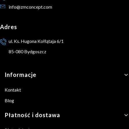
info@zmconcept.com
Adres
ul. Ks. Hugona Kołłątaja 6/1
85-080 Bydgoszcz
Linki w stopce
Informacje
Kontakt
Blog
Płatność i dostawa