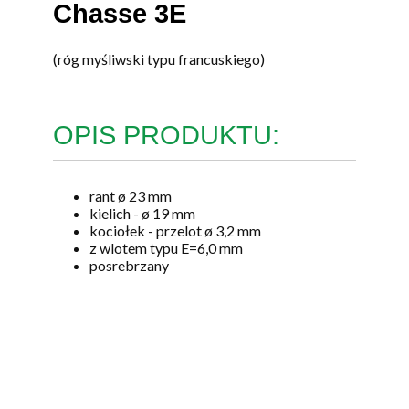
Chasse 3E
(róg myśliwski typu francuskiego)
OPIS PRODUKTU:
rant ø 23 mm
kielich - ø 19 mm
kociołek - przelot ø 3,2 mm
z wlotem typu E=6,0 mm
posrebrzany