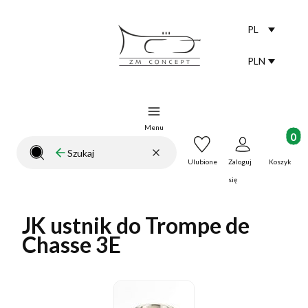
PL
Selected lang
polski
PLN
Selected curr
Menu
Produkt
Wyczyść
Szukaj
Zamknij wyszukiwarkę
Ulubione
Zaloguj
Koszyk
się
JK ustnik do Trompe de
Chasse 3E