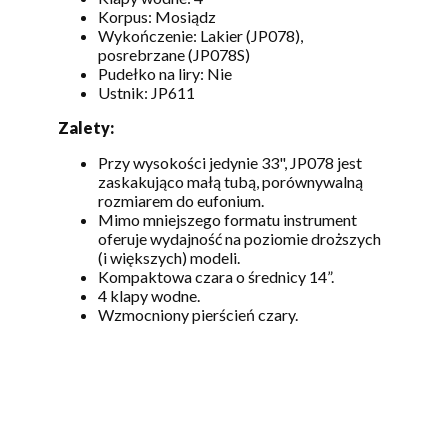
Korpus: Mosiądz
Wykończenie: Lakier (JP078),
posrebrzane (JP078S)
Pudełko na liry: Nie
Ustnik: JP611
Zalety:
Przy wysokości jedynie 33", JP078 jest
zaskakująco małą tubą, porównywalną
rozmiarem do eufonium.
Mimo mniejszego formatu instrument
oferuje wydajność na poziomie droższych
(i większych) modeli.
Kompaktowa czara o średnicy 14”.
4 klapy wodne.
Wzmocniony pierścień czary.