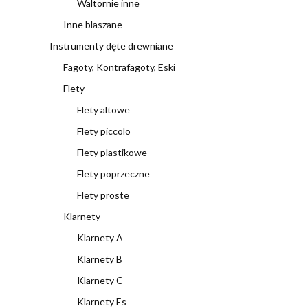
Waltornie inne
Inne blaszane
Instrumenty dęte drewniane
Fagoty, Kontrafagoty, Eski
Flety
Flety altowe
Flety piccolo
Flety plastikowe
Flety poprzeczne
Flety proste
Klarnety
Klarnety A
Klarnety B
Klarnety C
Klarnety Es