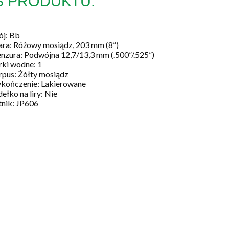
S PRODUKTU:
ój: Bb
ara: Różowy mosiądz, 203 mm (8”)
nzura: Podwójna 12,7/13,3 mm (.500”/.525”)
rki wodne: 1
rpus: Żółty mosiądz
kończenie: Lakierowane
ełko na liry: Nie
tnik: JP606