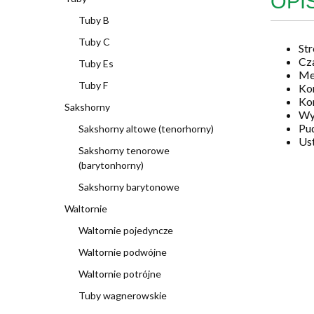
OPI
Tuby B
Tuby C
Str
Cz
Tuby Es
Me
Tuby F
Ko
Ko
Sakshorny
Wy
Pud
Sakshorny altowe (tenorhorny)
Us
Sakshorny tenorowe
(barytonhorny)
Sakshorny barytonowe
Waltornie
Waltornie pojedyncze
Waltornie podwójne
Waltornie potrójne
Tuby wagnerowskie