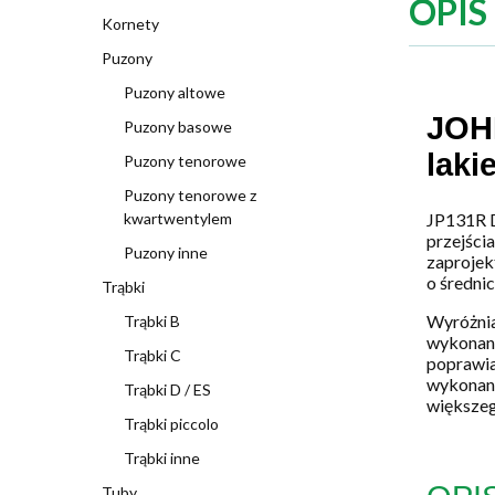
OPIS
Kornety
Puzony
Puzony altowe
JOH
Puzony basowe
laki
Puzony tenorowe
Puzony tenorowe z
kwartwentylem
JP131R D
przejści
Puzony inne
zaprojek
o średni
Trąbki
Wyróżnia
Trąbki B
wykonaną
Trąbki C
poprawia
wykonany
Trąbki D / ES
większeg
Trąbki piccolo
Trąbki inne
Tuby