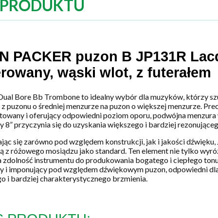
 PRODUKTU
N PACKER puzon B JP131R Lacq
erowany, wąski wlot, z futerałem
ual Bore Bb Trombone to idealny wybór dla muzyków, którzy sz
a z puzonu o średniej menzurze na puzon o większej menzurze. Pre
towany i oferujący odpowiedni poziom oporu, podwójna menzura 
cy 8” przyczynia się do uzyskania większego i bardziej rezonujące
jąc się zarówno pod względem konstrukcji, jak i jakości dźwięku
 z różowego mosiądzu jako standard. Ten element nie tylko wyróż
 zdolność instrumentu do produkowania bogatego i ciepłego tonu
 i imponujący pod względem dźwiękowym puzon, odpowiedni dla 
o i bardziej charakterystycznego brzmienia.