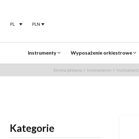
PL
PLN
Selected language:
polski
Selected currency:
Instrumenty
Wyposażenie orkiestrowe
Strona główna
Instrumenty
Instrumenty
Kategorie