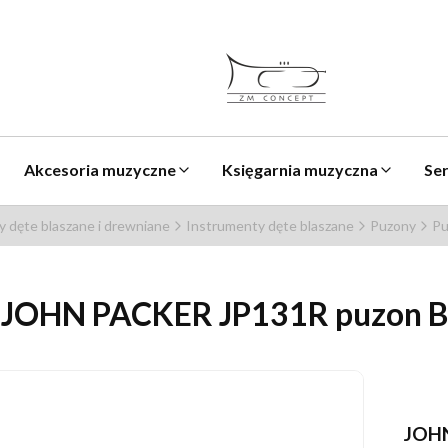
Akcesoria muzyczne
Księgarnia muzyczna
Se
 dęte blaszane i drewniane
Instrumenty dęte blaszane
Puzony
Pu
JOHN PACKER JP131R puzon B
JOH