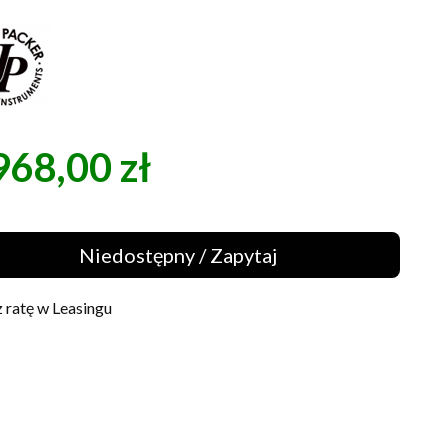
968,00 zł
a
Niedostępny / Zapytaj
 ratę w Leasingu