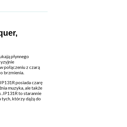
uer,
ukają płynnego
cyzyjnie
w połączeniu z czarą
go brzmienia.
, JP131R posiada czarę
nia muzyka, ale także
. JP131R to starannie
tych, którzy dążą do