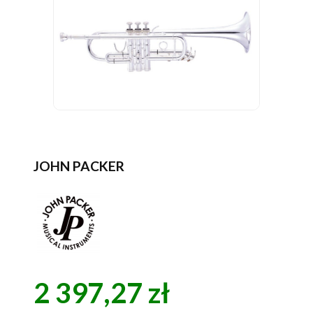
JOHN PACKER
2 397,27 zł
Cena