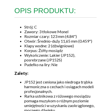
OPIS PRODUKTU:
Strój: C
Zawory: 3 tłokowe Monel
Rozmiar czary: 123 mm (4.84")
Otwór: Średnio-duży 11,65 mm (0.459")
Klapy wodne: 2 (dźwigniowe)
Korpus: Żółty mosiądz
Wykończenie: Lakier (JP152),
posrebrzane (JP152S)
Pudełko na liry: Nie
Zalety:
JP152 jest ceniona jako niedroga trąbka
harmoniczna o cechach i osiągach modeli
profesjonalnych.
Rurka ustnikowa z różowego mosiądzu
pomaga muzykom o różnym poziomie
umiejętności w uzyskaniu zaokrąglonego,
mocnego dźwięku.