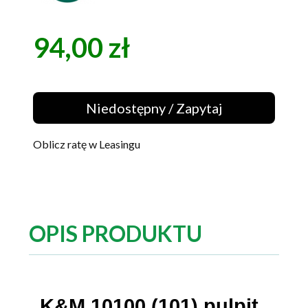
94,00 zł
Cena
Niedostępny / Zapytaj
Oblicz ratę w Leasingu
OPIS PRODUKTU
K&M 10100 (101) pulpit