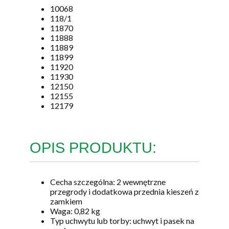
10068
118/1
11870
11888
11889
11899
11920
11930
12150
12155
12179
OPIS PRODUKTU:
Cecha szczególna: 2 wewnętrzne
przegrody i dodatkowa przednia kieszeń z
zamkiem
Waga: 0,82 kg
Typ uchwytu lub torby: uchwyt i pasek na