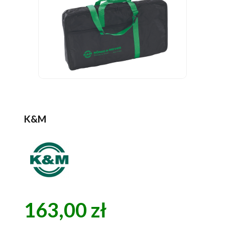
K&M
163,00 zł
Cena