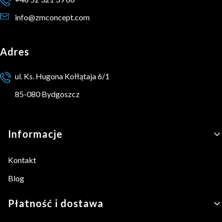
info@zmconcept.com
Adres
ul. Ks. Hugona Kołłątaja 6/1
85-080 Bydgoszcz
Linki w stopce
Informacje
Kontakt
Blog
Płatność i dostawa