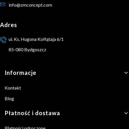
info@zmconcept.com
Adres
ul. Ks. Hugona Kołłątaja 6/1
85-080 Bydgoszcz
Linki w stopce
Informacje
Kontakt
Blog
Płatność i dostawa
Płatności odroczone