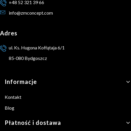
+48 52 321 39 66
info@zmconcept.com
Adres
ul. Ks. Hugona Kołłątaja 6/1
85-080 Bydgoszcz
Linki w stopce
Informacje
Kontakt
Blog
Płatność i dostawa