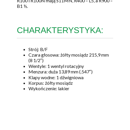
R100 i R100N mają S11MN, R400 – L5, a R900 –
B1 ½.
CHARAKTERYSTYKA:
Strój: B/F
Czara głosowa: żółty mosiądz 215,9 mm
(8 1/2″)
Wentyle: 1 wentyl rotacyjny
Menzura: duża 13,89 mm (.547″)
Klapy wodne: 1 dźwigniowa
Korpus: żółty mosiądz
Wykończenie: lakier