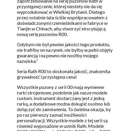
zapotrzebowanie na serię puzonów Rath w
przystępnej cenie, której niestety nie da się
wyprodukować w Wielkiej Brytanii. Dlatego
przez ostatnie lata ściśle współpracowałem z
doświadczonymi rzemieślnikami w fabryce w
Tianjin w Chinach, aby stworzyć ekscytującą
nową serię puzonów R00.
Gdybym nie był pewien jakości tego produktu,
nie trafiłby on na rynek, nie byłby w pełni objęty
gwarancją i na pewno nie nosiłby mojego
nazwiska.”
Seria Rath R00 to doskonała jakość, znakomita
grywalność i przystępna cena!
Wszystkie puzony z serii 00 mają wymienne
rurki strojeniowe, podobnie jak nasze modele
custom. Instrument dostarczany jest z jedną
rurką, a dodatkowe można dokupić osobno lub
dołączyć do zamówienia. To świetna okazja, by
po raz pierwszy zaznać możliwości
personalizacji. Wszystkie modele z tej serii są
również wyposażone w ustnik Rath. Modele