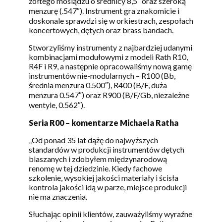
żółtego mosiądzu o średnicy 8,5″ oraz szeroką
menzurę (.547″). Instrument gra znakomicie i
doskonale sprawdzi się w orkiestrach, zespołach
koncertowych, dętych oraz brass bandach.
Stworzyliśmy instrumenty z najbardziej udanymi
kombinacjami modułowymi z modeli Rath R10,
R4F i R9, a następnie opracowaliśmy nową gamę
instrumentów nie-modularnych – R100 (Bb,
średnia menzura 0.500″), R400 (B/F, duża
menzura 0.547″) oraz R900 (B/F/Gb, niezależne
wentyle, 0.562″).
Seria R00 – komentarze Michaela Ratha
„Od ponad 35 lat dążę do najwyższych
standardów w produkcji instrumentów dętych
blaszanych i zdobyłem międzynarodową
renomę w tej dziedzinie. Kiedy fachowe
szkolenie, wysokiej jakości materiały i ścisła
kontrola jakości idą w parze, miejsce produkcji
nie ma znaczenia.
Słuchając opinii klientów, zauważyliśmy wyraźne