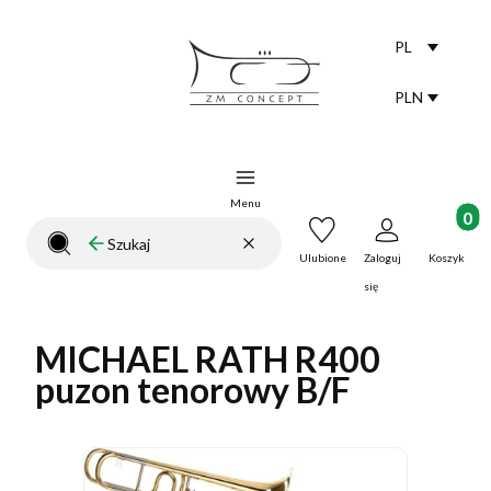
PL
Selected lang
polski
PLN
Selected curr
Menu
Produkt
Wyczyść
Szukaj
Zamknij wyszukiwarkę
Ulubione
Zaloguj
Koszyk
się
MICHAEL RATH R400
puzon tenorowy B/F