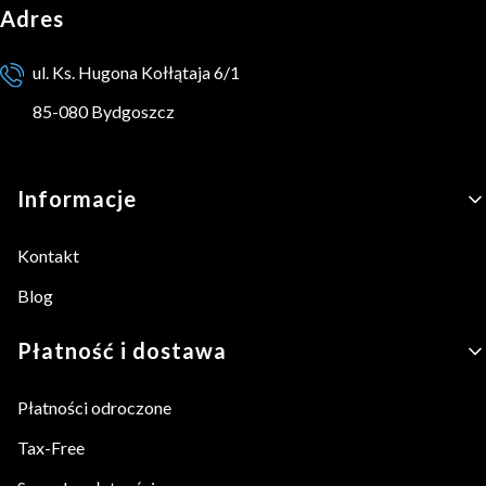
Adres
ul. Ks. Hugona Kołłątaja 6/1
85-080 Bydgoszcz
Linki w stopce
Informacje
Kontakt
Blog
Płatność i dostawa
Płatności odroczone
Tax-Free