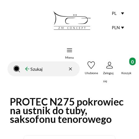
PL
Selected lang
polski
PLN
Selected curr
Menu
Produkt
Wyczyść
Szukaj
Zamknij wyszukiwarkę
Ulubione
Zaloguj
Koszyk
się
PROTEC N275 pokrowiec
na ustnik do tuby,
saksofonu tenorowego