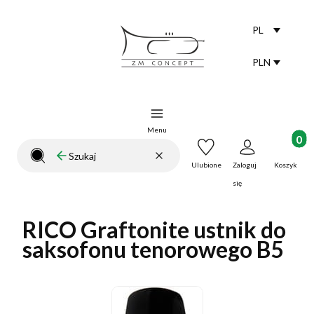
PL
Selected lang
polski
PLN
Selected curr
Menu
Produkt
Wyczyść
Szukaj
Zamknij wyszukiwarkę
Ulubione
Zaloguj
Koszyk
się
RICO Graftonite ustnik do
saksofonu tenorowego B5