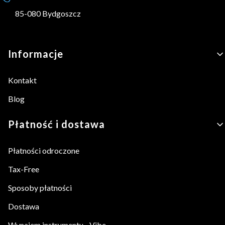
85-080 Bydgoszcz
Linki w stopce
Informacje
Kontakt
Blog
Płatność i dostawa
Płatności odroczone
Tax-Free
Sposoby płatności
Dostawa
Wynajem instrumentu - Vibe