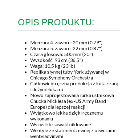
OPIS PRODUKTU:
Menzura 4. zaworu: 20 mm (0,79")
Menzura 5. zaworu: 22 mm (0,87")
Czara głosowa: 500 mm (20")
Wysokość: 93 cm (36,5")
Waga: 10,5 kg (23 lb)
Replika słynnej tuby York używanej w
Chicago Symphony Orchestra
Całkowicie ręczna produkcja z kutą czarą
i dużymi łukami
Nowo zaprojektowana rurka ustnikowa
Chucka Nicklesa (ex-US Army Band
Europe) dla lepszej reakcji
Wyjątkowo lekka dzięki ręcznemu
wykonaniu
Wszystkie suwaki niklowane
Wentyle ze stali nierdzewnej z otworami
wentylacyjnymi