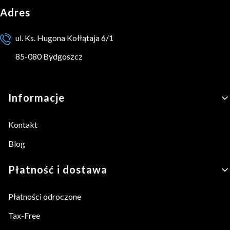
Adres
ul. Ks. Hugona Kołłątaja 6/1
85-080 Bydgoszcz
Linki w stopce
Informacje
Kontakt
Blog
Płatność i dostawa
Płatności odroczone
Tax-Free