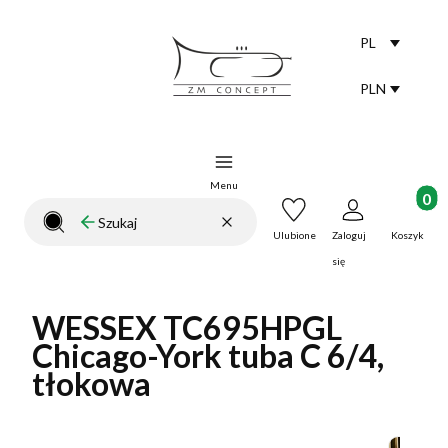
PL
Selected lang
polski
PLN
Selected curr
Menu
Produkt
Wyczyść
Szukaj
Zamknij wyszukiwarkę
Ulubione
Zaloguj
Koszyk
się
WESSEX TC695HPGL
Chicago-York tuba C 6/4,
tłokowa