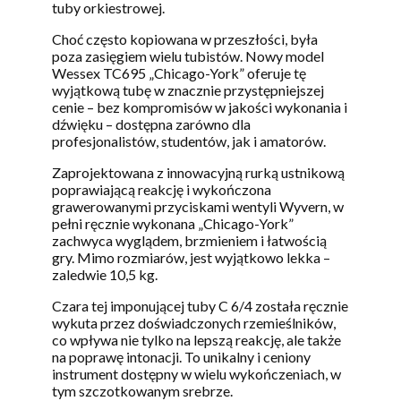
tuby orkiestrowej.
Choć często kopiowana w przeszłości, była
poza zasięgiem wielu tubistów. Nowy model
Wessex TC695 „Chicago-York” oferuje tę
wyjątkową tubę w znacznie przystępniejszej
cenie – bez kompromisów w jakości wykonania i
dźwięku – dostępna zarówno dla
profesjonalistów, studentów, jak i amatorów.
Zaprojektowana z innowacyjną rurką ustnikową
poprawiającą reakcję i wykończona
grawerowanymi przyciskami wentyli Wyvern, w
pełni ręcznie wykonana „Chicago-York”
zachwyca wyglądem, brzmieniem i łatwością
gry. Mimo rozmiarów, jest wyjątkowo lekka –
zaledwie 10,5 kg.
Czara tej imponującej tuby C 6/4 została ręcznie
wykuta przez doświadczonych rzemieślników,
co wpływa nie tylko na lepszą reakcję, ale także
na poprawę intonacji. To unikalny i ceniony
instrument dostępny w wielu wykończeniach, w
tym szczotkowanym srebrze.