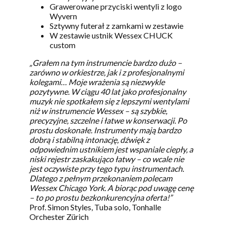
Grawerowane przyciski wentyli z logo
Wyvern
Sztywny futerał z zamkami w zestawie
W zestawie ustnik Wessex CHUCK
custom
„Grałem na tym instrumencie bardzo dużo –
zarówno w orkiestrze, jak i z profesjonalnymi
kolegami… Moje wrażenia są niezwykle
pozytywne. W ciągu 40 lat jako profesjonalny
muzyk nie spotkałem się z lepszymi wentylami
niż w instrumencie Wessex – są szybkie,
precyzyjne, szczelne i łatwe w konserwacji. Po
prostu doskonałe. Instrumenty mają bardzo
dobrą i stabilną intonację, dźwięk z
odpowiednim ustnikiem jest wspaniale ciepły, a
niski rejestr zaskakująco łatwy – co wcale nie
jest oczywiste przy tego typu instrumentach.
Dlatego z pełnym przekonaniem polecam
Wessex Chicago York. A biorąc pod uwagę cenę
– to po prostu bezkonkurencyjna oferta!”
Prof. Simon Styles, Tuba solo, Tonhalle
Orchester Zürich