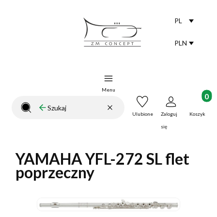
PL
Selected lang
polski
PLN
Selected curr
Menu
Produkt
Wyczyść
Szukaj
Zamknij wyszukiwarkę
Ulubione
Zaloguj
Koszyk
się
YAMAHA YFL-272 SL flet
poprzeczny