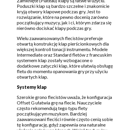
Zamknięte (Plateau) klapy są łatwe w użyciu.
Poduszki klap są bardzo szczelne i znakomicie
kryją otwory klapowe podczas gry. Jest to
rozwiązanie, które na pewno docenią zarówno
początkujący muzycy, jak i ci, którym zdarza się
nierówno dociskać klapy podczas gry.
Wielu zaawansowanych flecistów preferuje
otwartą konstrukcję klap pierścionkowych dla
większej kontroli tonacji instrumentu. Modele
Intermediate oraz Standard fletów z francuskim
systemem klap zostały wzbogacone o
dodatkowe zatyczki klap, które ułatwią obsługę
fletu do momentu opanowania gry przy użyciu
otwartych klap.
Systemy klap
Szerokie grono flecistów uważa, że konfiguracja
Offset G ułatwia grę na flecie. Nauczyciele
często rekomendują tego typu flety
początkującym muzykom. Bardziej
zaawansowani fleciści równie często cenią sobie
tę konfigurację, gdyż zapewnia ona naturalne