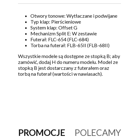
Otwory tonowe: Wytłaczane i podwijane
Typ klap: Pierścieniowe
System klap: Offset G
Mechanizm Split E: W zestawie
Futerał: FLC-654 (FLC-684)
Torba na futerał: FLB-65II (FLB-68II)
Wszystkie modele są dostępne ze stopką B; aby
zamówić, dodaj H do numeru modelu. Model ze
stopką B jest dostarczany z futerałem oraz
torbą na futerał (wartości w nawiasach).
PROMOCJE
POLECAMY