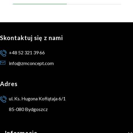
Skontaktuj się z nami
+48 52 321 39 66
info@zmconcept.com
Adres
ul. Ks. Hugona Kołłątaja 6/1
85-080 Bydgoszcz
Linki w stopce
Informacje