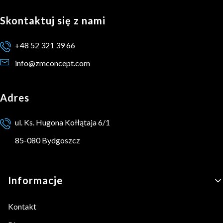
Skontaktuj się z nami
+48 52 321 39 66
info@zmconcept.com
Adres
ul. Ks. Hugona Kołłątaja 6/1
85-080 Bydgoszcz
Linki w stopce
Informacje
Kontakt