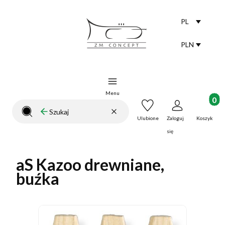
PL
Selected lang
polski
PLN
Selected curr
Menu
Produkt
Wyczyść
Szukaj
Zamknij wyszukiwarkę
Ulubione
Zaloguj
Koszyk
się
aS Kazoo drewniane,
buźka