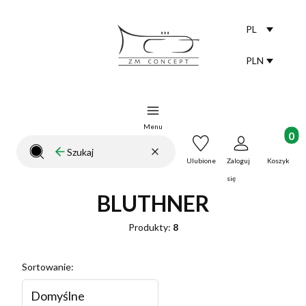
PL
Selected lang
polski
PLN
Selected curr
Menu
Produkt
Wyczyść
Szukaj
Zamknij wyszukiwarkę
Ulubione
Zaloguj
Koszyk
się
BLUTHNER
Produkty:
8
Lista produktów
Sortowanie:
Domyślne