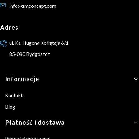
info@zmconcept.com
Adres
ul. Ks. Hugona Kołłątaja 6/1
85-080 Bydgoszcz
Linki w stopce
Informacje
Kontakt
Blog
Płatność i dostawa
Płatności odroczone