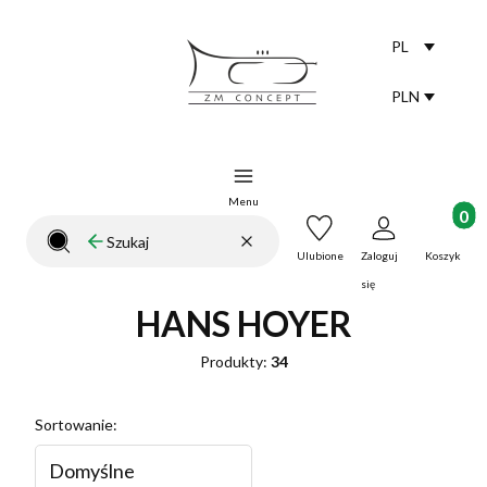
PL
Selected lang
polski
PLN
Selected curr
Menu
Produkt
Wyczyść
Szukaj
Zamknij wyszukiwarkę
Ulubione
Zaloguj
Koszyk
się
HANS HOYER
Produkty:
34
Lista produktów
Sortowanie:
Domyślne