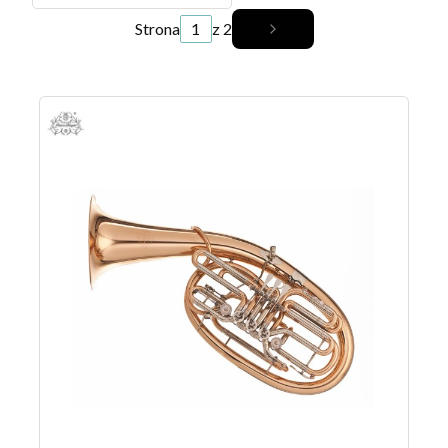
Strona
z 2
Następne produkty