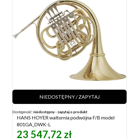
NIEDOSTĘPNY / ZAPYTAJ
Dostępność:
niedostępny - zapytaj o produkt
HANS HOYER waltornia podwójna F/B model
801GA_DWK-L
23 547,72 zł