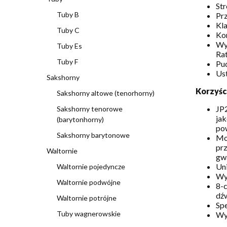
Str
Tuby B
Prz
Kl
Tuby C
Ko
Wy
Tuby Es
Rat
Tuby F
Pud
Us
Sakshorny
Korzyści
Sakshorny altowe (tenorhorny)
JP
Sakshorny tenorowe
jak
(barytonhorny)
po
Sakshorny barytonowe
Mod
prz
Waltornie
gwa
Un
Waltornie pojedyncze
Wyk
Waltornie podwójne
8-c
dźw
Waltornie potrójne
Sp
Tuby wagnerowskie
Wy