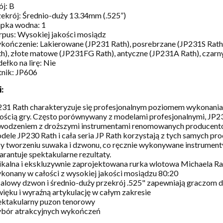
ój: B
ekrój: Średnio-duży 13.34mm (.525”)
apka wodna: 1
rpus: Wysokiej jakości mosiądz
kończenie: Lakierowane (JP231 Rath), posrebrzane (JP231S Rath
h), złote matowe (JP231FG Rath), antyczne (JP231A Rath), czarny
ełko na lirę: Nie
tnik: JP606
:
231 Rath charakteryzuje się profesjonalnym poziomem wykonania
ością gry. Często porównywany z modelami profesjonalnymi, JP2
wodzeniem z droższymi instrumentami renomowanych producent
ele JP230 Rath i cała seria JP Rath korzystają z tych samych p
y tworzeniu suwaka i dzwonu, co ręcznie wykonywane instrument
rantuje spektakularne rezultaty.
ikalna i ekskluzywnie zaprojektowana rurka wlotowa Michaela Ra
onany w całości z wysokiej jakości mosiądzu 80:20
alowy dzwon i średnio-duży przekrój .525" zapewniają graczom 
ięku i wyraźną artykulację w całym zakresie
ektakularny puzon tenorowy
bór atrakcyjnych wykończeń