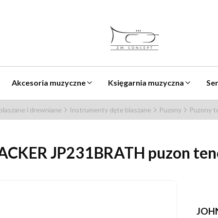
Akcesoria muzyczne
Księgarnia muzyczna
Se
blaszane i drewniane
Instrumenty dęte blaszane
Puzony
Puzony 
ACKER JP231BRATH puzon ten
JOH