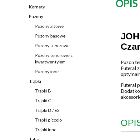
OPIS
Kornety
Puzony
Puzony altowe
JOH
Puzony basowe
Czar
Puzony tenorowe
Puzony tenorowe z
kwartwentylem
Puzon te
Futerał 
Puzony inne
optymaln
Trąbki
Futerał 
Dodatkow
Trąbki B
akcesorió
Trąbki C
Trąbki D / ES
Trąbki piccolo
OPI
Trąbki inne
Tuby