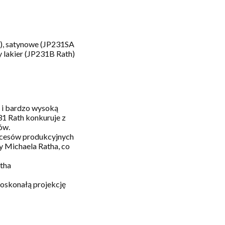
), satynowe (JP231SA
 lakier (JP231B Rath)
 i bardzo wysoką
31 Rath konkuruje z
ów.
rocesów produkcyjnych
y Michaela Ratha, co
tha
doskonałą projekcję