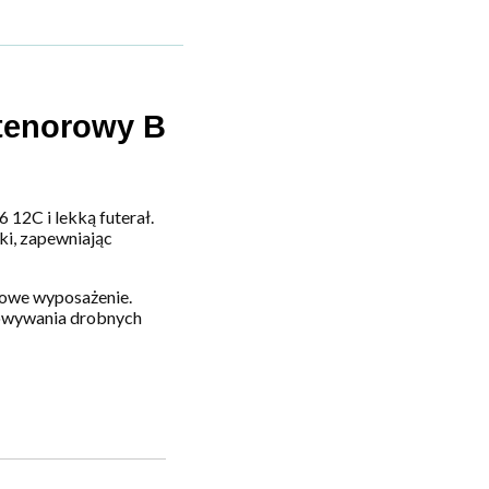
enorowy B
12C i lekką futerał.
ki, zapewniając
dowe wyposażenie.
howywania drobnych