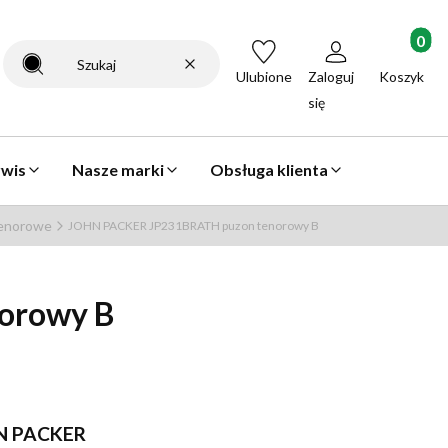
Produkty 
Wyczyść
Szukaj
Ulubione
Zaloguj
Koszyk
się
rwis
Nasze marki
Obsługa klienta
tenorowe
JOHN PACKER JP231BRATH puzon tenorowy B
orowy B
N PACKER