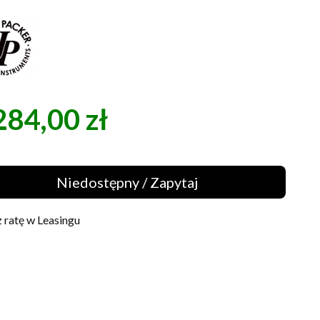
284,00 zł
a
Niedostępny / Zapytaj
 ratę w Leasingu