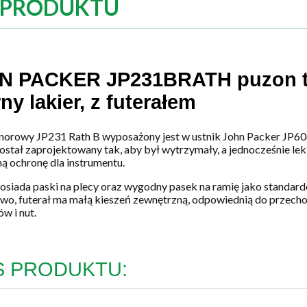
 PRODUKTU
N PACKER JP231BRATH puzon t
ny lakier, z futerałem
norowy JP231 Rath B wyposażony jest w ustnik John Packer JP606 
został zaprojektowany tak, aby był wytrzymały, a jednocześnie lek
ą ochronę dla instrumentu.
posiada paski na plecy oraz wygodny pasek na ramię jako standar
o, futerał ma małą kieszeń zewnętrzną, odpowiednią do przec
w i nut.
S PRODUKTU: