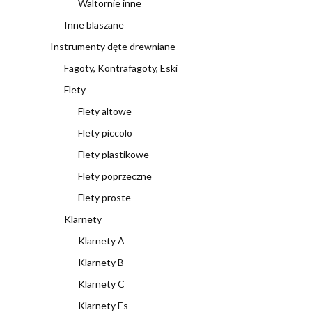
Waltornie inne
Inne blaszane
Instrumenty dęte drewniane
Fagoty, Kontrafagoty, Eski
Flety
Flety altowe
Flety piccolo
Flety plastikowe
Flety poprzeczne
Flety proste
Klarnety
Klarnety A
Klarnety B
Klarnety C
Klarnety Es