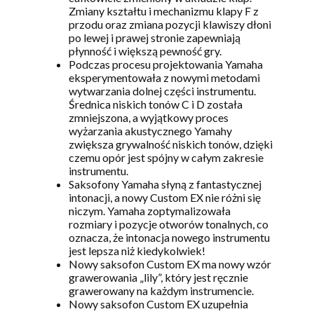
Zmiany kształtu i mechanizmu klapy F z
przodu oraz zmiana pozycji klawiszy dłoni
po lewej i prawej stronie zapewniają
płynność i większą pewność gry.
Podczas procesu projektowania Yamaha
eksperymentowała z nowymi metodami
wytwarzania dolnej części instrumentu.
Średnica niskich tonów C i D została
zmniejszona, a wyjątkowy proces
wyżarzania akustycznego Yamahy
zwiększa grywalność niskich tonów, dzięki
czemu opór jest spójny w całym zakresie
instrumentu.
Saksofony Yamaha słyną z fantastycznej
intonacji, a nowy Custom EX nie różni się
niczym. Yamaha zoptymalizowała
rozmiary i pozycje otworów tonalnych, co
oznacza, że intonacja nowego instrumentu
jest lepsza niż kiedykolwiek!
Nowy saksofon Custom EX ma nowy wzór
grawerowania „lily”, który jest ręcznie
grawerowany na każdym instrumencie.
Nowy saksofon Custom EX uzupełnia