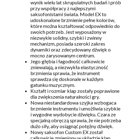
wynik wielu lat skrupulatnych badań i prób
przy współpracy z najlepszymi
saksofonistami świata. Model EX to
udoskonalone brzmienie pełne kolorów,
które można kształtować odpowiednio do
swoich potrzeb. Jest wyposażony w
niezwykle solidny, szybki i zwinny
mechanizm, posiada szeroki zakres
dynamiki oraz zdecydowany dźwięk o
mocno zarysowanym centrum.
Jego głębia i łagodność całkowicie
zniewalają, a niezwykła elastyczność
brzmienia sprawia, że instrument
sprawdza się doskonale w każdym
gatunku muzycznym.
Kształt i rozmiar klap zostały poprawione
dla zwiększenia naturalności gry.
Nowa niestandardowa szyjka wzbogaca
brzmienie instrumentu i umożliwia szybkie
i wygodne wydobycie dźwięku. Czara ze
specjalną obręczą sprawia, że nie potrzeba
dużo siły, aby osiągnąć potężny dźwięk.
Nowy saksofon Custom EX został
całkowicie zmieniony w układzie klap.