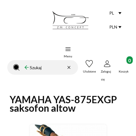
PL
Selected lang
polski
PLN
Selected curr
Menu
Produkt
Wyczyść
Szukaj
Zamknij wyszukiwarkę
Ulubione
Zaloguj
Koszyk
się
YAMAHA YAS-875EXGP
saksofon altow